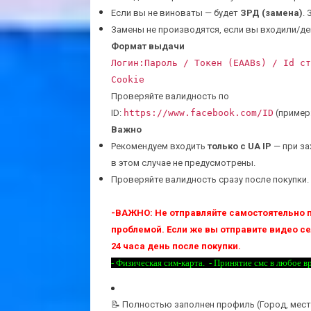
Если вы не виноваты — будет
ЗРД (замена)
.
Замены не производятся, если вы входили/де
Формат выдачи
Логин:Пароль / Токен (EAABs) / Id ст
Cookie
Проверяйте валидность по
ID:
https://www.facebook.com/ID
(пример
Важно
Рекомендуем входить
только с UA IP
— при за
в этом случае не предусмотрены.
Проверяйте валидность сразу после покупки.
-ВАЖНО: Не отправляйте самостоятельно п
проблемой. Если же вы отправите видео с
24 часа день после покупки.
- Физическая сим-карта.
- Принятие смс в любое в
📝 Полностью заполнен профиль (Город, мест