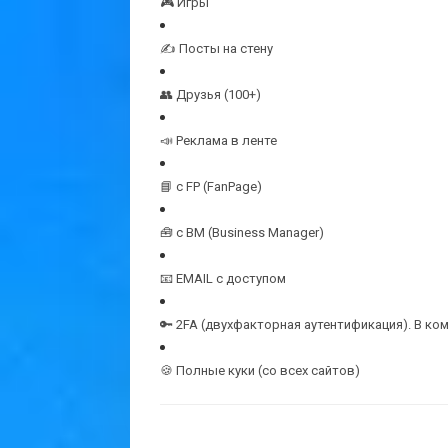
🎮 Игры
✍️ Посты на стену
👥 Друзья (100+)
📣 Реклама в ленте
📘 с FP (FanPage)
🧰 с BM (Business Manager)
📧 EMAIL с доступом
🔑 2FA (двухфакторная аутентификация). В ко
🍪 Полные куки (со всех сайтов)