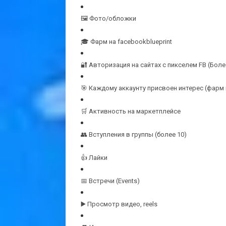
🖼️ Фото/обложки
🎓 Фарм на facebookblueprint
🔐 Авторизация на сайтах с пикселем FB (Боле
🎯 Каждому аккаунту присвоен интерес (фарм 
🛒 Активность на маркетплейсе
👥 Вступления в группы (более 10)
👍 Лайки
📅 Встречи (Events)
▶️ Просмотр видео, reels