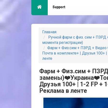
Support
Главная
Ручной фарм с физ. сим + ПЗРД Ф
момента регистрации)
Фарм + Физ.сим + ПЗРД + Видео 
Почта в комплекте+ | Друзья 100+ | 
ленте
Фарм + Физ.сим + ПЗРД
замены)❤️Украина❤️Токе
Друзья 100+ | 1-2 FP + 1
Реклама в ленте