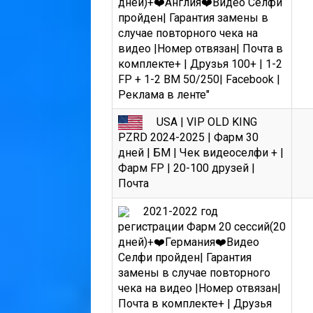
дней)+❤️Англия❤️Видео Селфи
пройден| Гарантия замены в
случае повторного чека на
видео |Номер отвязан| Почта в
комплекте+ | Друзья 100+ | 1-2
FP + 1-2 BM 50/250| Facebook |
Реклама в ленте"
USA | VIP OLD KING
PZRD 2024-2025 | Фарм 30
дней | БМ | Чек видеоселфи + |
Фарм FP | 20-100 друзей |
Почта
2021-2022 год
регистрации Фарм 20 сессий(20
дней)+❤️Германия❤️Видео
Селфи пройден| Гарантия
замены в случае повторного
чека на видео |Номер отвязан|
Почта в комплекте+ | Друзья