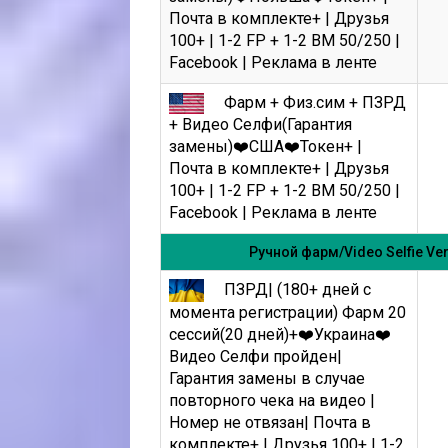
Почта в комплекте+ | Друзья
100+ | 1-2 FP + 1-2 BM 50/250 |
Facebook | Реклама в ленте
Фарм + Физ.сим + ПЗРД
+ Видео Селфи(Гарантия
замены)❤️США❤️Токен+ |
Почта в комплекте+ | Друзья
100+ | 1-2 FP + 1-2 BM 50/250 |
Facebook | Реклама в ленте
Ручной фарм/Video Selfie Ve
ПЗРД| (180+ дней с
момента регистрации) Фарм 20
сессий(20 дней)+❤️Украина❤️
Видео Селфи пройден|
Гарантия замены в случае
повторного чека на видео |
Номер не отвязан| Почта в
комплекте+ | Друзья 100+ | 1-2