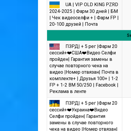
UA | VIP OLD KING PZRD
2024-2025 | Фарм 30 дней | БМ
| Чек видеоселфи + | Фарм FP |
20-100 друзей | Почта
Se
ПЗРД| + 5 рег |Фарм 20
сессий+❤️США❤️Видео Селфи
пройден| Гарантия замены в
случае повторного чека на
видео |Номер отвязан| Почта в
комплекте+ | Друзья 100+ | 1-2
FP + 1-2 BM 50/250 | Facebook |
Реклама в ленте
ПЗРД| + 5 рег |Фарм 20
сессий+❤️Украина❤️Видео
Селфи пройден| Гарантия
замены в случае повторного
чека на видео |Номер отвязан|